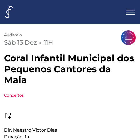
Auditório
Agenda
Sáb 13 Dez ▷ 11H
Visita
Coral Infantil Municipal dos
Pequenos Cantores da
Infos
Maia
Contactos
Concertos
Bilheteira
Dir. Maestro Victor Dias
Duração: 1h