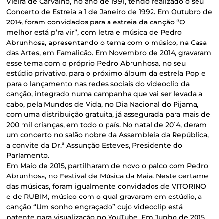
Vieira de Carvalho, no ano de 1991, tendo realizado o seu
Concerto de Estreia a 1 de Janeiro de 1992. Em Outubro de
2014, foram convidados para a estreia da canção “O
melhor está p’ra vir”, com letra e música de Pedro
Abrunhosa, apresentando o tema com o músico, na Casa
das Artes, em Famalicão. Em Novembro de 2014, gravaram
esse tema com o próprio Pedro Abrunhosa, no seu
estúdio privativo, para o próximo álbum da estrela Pop e
para o lançamento nas redes sociais do videoclip da
canção, integrado numa campanha que vai ser levada a
cabo, pela Mundos de Vida, no Dia Nacional do Pijama,
com uma distribuição gratuita, já assegurada para mais de
200 mil crianças, em todo o país. No natal de 2014, deram
um concerto no salão nobre da Assembleia da República,
a convite da Dr.ª Assunção Esteves, Presidente do
Parlamento.
Em Maio de 2015, partilharam de novo o palco com Pedro
Abrunhosa, no Festival de Música da Maia. Neste certame
das músicas, foram igualmente convidados de VITORINO
e de RUBIM, músico com o qual gravaram em estúdio, a
canção “Um sonho engraçado” cujo videoclip está
patente para visualização no YouTube. Em Junho de 2015,