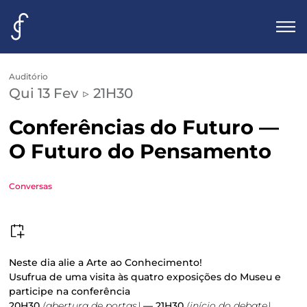
Auditório
Agenda
Qui 13 Fev ▷ 21H30
Visita
Conferências do Futuro —
O Futuro do Pensamento
Infos
Contactos
Conversas
Bilheteira
Neste dia alie a Arte ao Conhecimento!
Usufrua de uma visita às quatro exposições do Museu e
participe na conferência
20H30
(abertura de portas)
— 21H30
(início do debate)